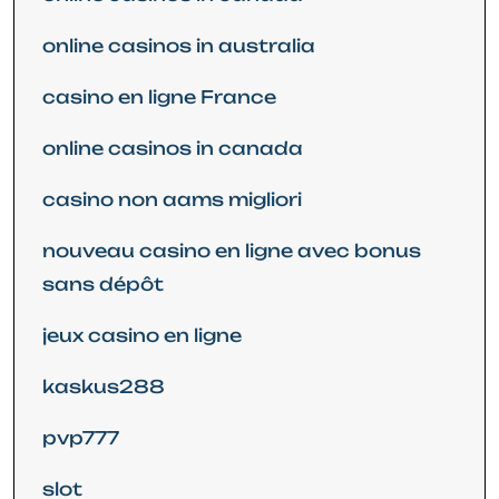
online casinos in australia
casino en ligne France
online casinos in canada
casino non aams migliori
nouveau casino en ligne avec bonus
sans dépôt
jeux casino en ligne
kaskus288
pvp777
slot