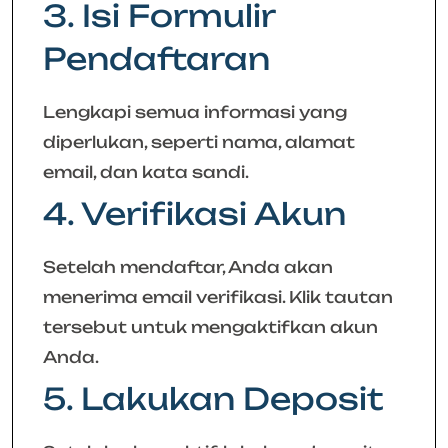
3. Isi Formulir
Pendaftaran
Lengkapi semua informasi yang
diperlukan, seperti nama, alamat
email, dan kata sandi.
4. Verifikasi Akun
Setelah mendaftar, Anda akan
menerima email verifikasi. Klik tautan
tersebut untuk mengaktifkan akun
Anda.
5. Lakukan Deposit