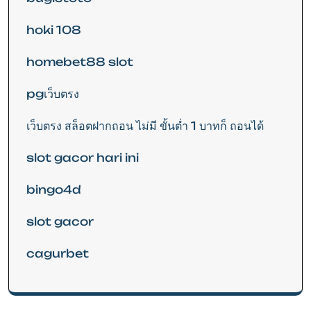
hoki 108
homebet88 slot
pgเว็บตรง
เว็บตรง สล็อตฝากถอน ไม่มี ขั้นต่ำ 1 บาทก็ ถอนได้
slot gacor hari ini
bingo4d
slot gacor
cagurbet