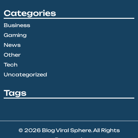
Categories
Business
Gaming
News
Other
Tech
Uncategorized
Tags
© 2026
Blog Viral Sphere
. All Rights