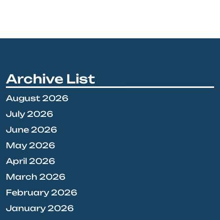
Archive List
August 2026
July 2026
June 2026
May 2026
April 2026
March 2026
February 2026
January 2026