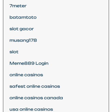
7meter
batamtoto
slot gacor
musang178
slot
Meme889 Login
online casinos
safest online casinos
online casinos canada
usa online casinos