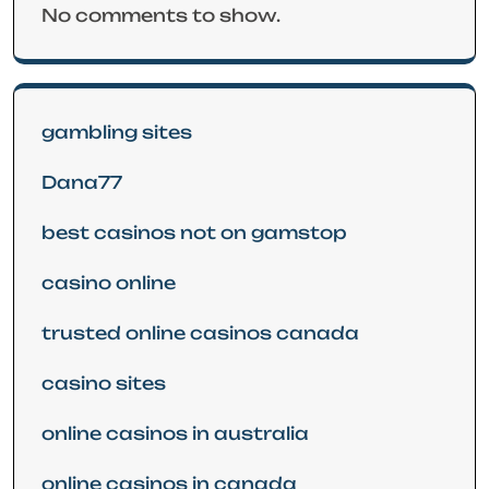
No comments to show.
gambling sites
Dana77
best casinos not on gamstop
casino online
trusted online casinos canada
casino sites
online casinos in australia
online casinos in canada