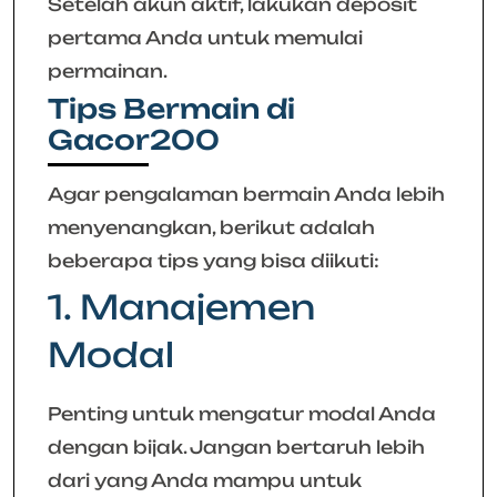
Setelah akun aktif, lakukan deposit
pertama Anda untuk memulai
permainan.
Tips Bermain di
Gacor200
Agar pengalaman bermain Anda lebih
menyenangkan, berikut adalah
beberapa tips yang bisa diikuti:
1. Manajemen
Modal
Penting untuk mengatur modal Anda
dengan bijak. Jangan bertaruh lebih
dari yang Anda mampu untuk