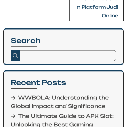
n Platform Judi
Online
Search
Recent Posts
WWBOLA: Understanding the
Global Impact and Significance
The Ultimate Guide to APK Slot:
Unlocking the Best Gaming