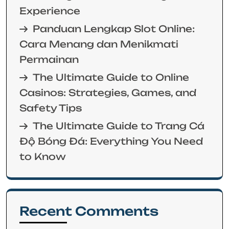
Experience
Panduan Lengkap Slot Online:
Cara Menang dan Menikmati
Permainan
The Ultimate Guide to Online
Casinos: Strategies, Games, and
Safety Tips
The Ultimate Guide to Trang Cá
Độ Bóng Đá: Everything You Need
to Know
Recent Comments